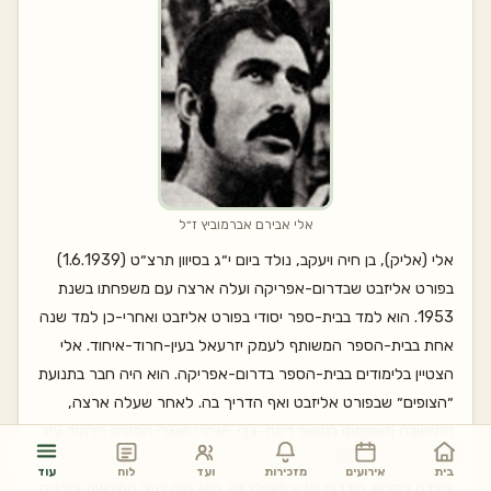
אלי אבירם אברמוביץ ז״ל
אלי (אליק), בן חיה ויעקב, נולד ביום י״ג בסיוון תרצ״ט (1.6.1939)
בפורט אליזבט שבדרום-אפריקה ועלה ארצה עם משפחתו בשנת
1953. הוא למד בבית-ספר יסודי בפורט אליזבט ואחרי-כן למד שנה
אחת בבית-הספר המשותף לעמק יזרעאל בעין-חרוד-איחוד. אלי
הצטיין בלימודים בבית-הספר בדרום-אפריקה. הוא היה חבר בתנועת
״הצופים״ שבפורט אליזבט ואף הדריך בה. לאחר שעלה ארצה,
התיישבה משפחתו במושב רמת-צבי, ואחרי שאלי הפסיק ללמוד עזר
להוריו בעבודה במשק. אלי התעניין בכל תחומי המדע והטכניקה
בית
אירועים
מזכירות
ועד
לוח
עוד
והרבה לקרוא חוברות מדע פופולריות. הוא היה בעל המצאות והכניס