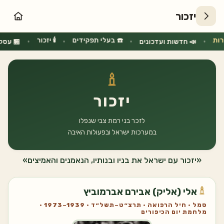
יזכור
רות
☎️ בעלי תפקידים
🕯️ יזכור
•
•
•
•
📣 חדשות ועדכונים
🏪 עסק
יזכור
לזכר בני רמת צבי שנפלו
במערכות ישראל ובפעולות האיבה
«יזכור עם ישראל את בניו ובנותיו, הנאמנים והאמיצים»
אלי (אליק) אבירם אברמוביץ
סמל · חיל הרפואה · תרצ״ט–תשל״ד · 1939–1973 ·
מלחמת יום הכיפורים