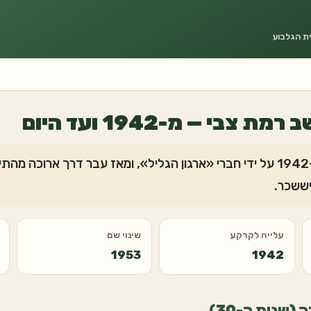
ית הגלבוע
צבי — מ-1942 ועד היום
מושב רמת צבי נוסד ב-1942 על ידי חברי «ארגון הגליל», ומאז עבר דרך אר
ששכר.
עלייה לקרקע
שינוי שם
1953
1942
(שנות ה-30)