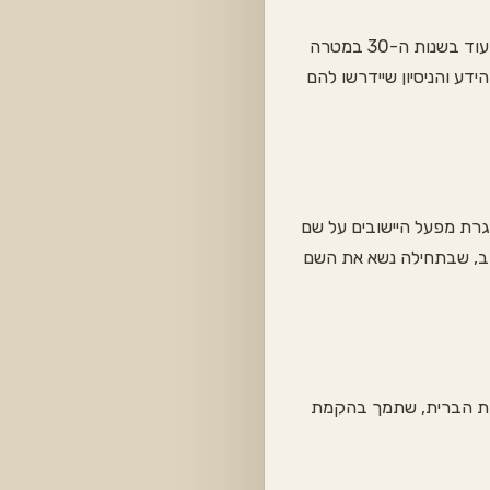
שורשיו של מושב רמת צבי נטועים ב«ארגון הגליל» — קבוצת צעירים, רובם יוצאי אירופה, שהתארגנו עוד בשנות ה-30 במטרה
ע והניסיון שיידרשו להם
מסגרת מפעל היישובים על שם
רגון. כך נולד היישוב, שבתחילה נשא את השם
בארצות הברית, שתמך בהקמת