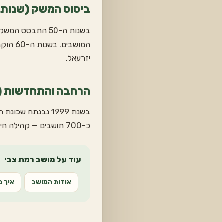
ביסוס המשק (שנות ה-50 וה-
בשנות ה-50 התבס
המושבי
יזרעאל.
הרחבה והתחדשות (1999 ועד היום)
בשנת 1999 נבנתה
כ-700 תושבים — קהילה חילונית חיה ומגוונת, המשלבת ותק וחידוש. להמשך הקריאה ראו
עוד על מושב רמת צבי
אודות המושב
איך מ