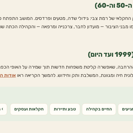
60)
ס המשק החקלאי של רמת צבי: גידולי שדה, מטעים ופרדסים. המושב התפתח
ם. בשנות ה-60 הוקמו מבני הציבור — מועדון לחבר, צרכנייה ומרפאה — והקהילה הכ
 שכונת ההרחבה, שאפשרה קליטת משפחות חדשות תוך שמירה על האופי הכפר
אודות ה
גיעים
החיים בקהילה
טבע ותיירות
חקלאות ועסקים
› 