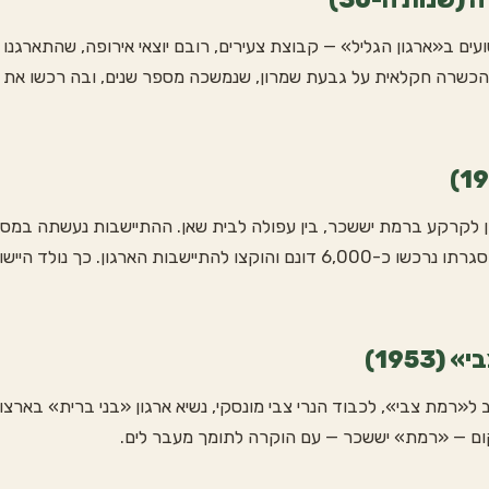
הכשרה חקלאית על גבעת שמרון, שנמשכה מספר שנים, ובה רכשו את היד
רי הארגון לקרקע ברמת יששכר, בין עפולה לבית שאן. ההתיישבות נעשתה ב
דב הוז ויצחק בן-יעקב, שבמסגרתו נרכשו כ-6,000 דונם והוקצו להתיישבות הא
1953)
ם המושב ל«רמת צבי», לכבוד הנרי צבי מונסקי, נשיא ארגון «בני ברית» 
ום — «רמת» יששכר — עם הוקרה לתומך מעבר לים.